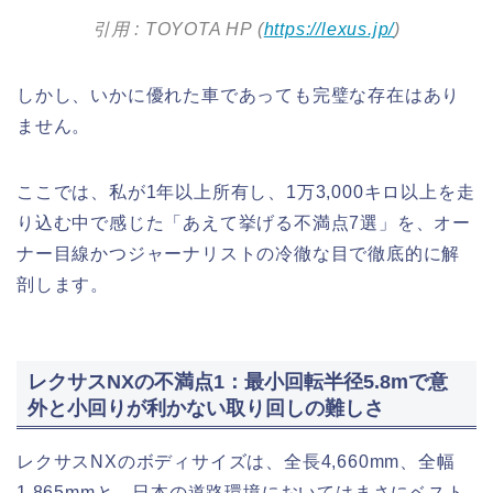
引用 : TOYOTA HP (
https://lexus.jp/
)
しかし、いかに優れた車であっても完璧な存在はあり
ません。
ここでは、私が1年以上所有し、1万3,000キロ以上を走
り込む中で感じた「あえて挙げる不満点7選」を、オー
ナー目線かつジャーナリストの冷徹な目で徹底的に解
剖します。
レクサスNXの不満点1：最小回転半径5.8mで意
外と小回りが利かない取り回しの難しさ
レクサスNXのボディサイズは、全長4,660mm、全幅
1,865mmと、日本の道路環境においてはまさにベスト