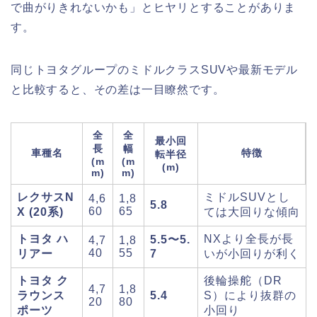
で曲がりきれないかも」とヒヤリとすることがありま
す。
同じトヨタグループのミドルクラスSUVや最新モデル
と比較すると、その差は一目瞭然です。
全
全
最小回
長
幅
車種名
特徴
転半径
(m
(m
(m)
m)
m)
レクサスN
ミドルSUVとし
4,6
1,8
5.8
60
65
X (20系)
ては大回りな傾向
トヨタ ハ
NXより全長が長
5.5〜5.
4,7
1,8
40
55
リアー
7
いが小回りが利く
トヨタ ク
後輪操舵（DR
4,7
1,8
ラウンス
5.4
S）により抜群の
20
80
ポーツ
小回り