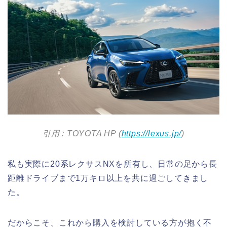
引用 : TOYOTA HP (
https://lexus.jp/
)
私も実際に20系レクサスNXを所有し、日常の足から長
距離ドライブまで1万キロ以上を共に過ごしてきまし
た。
だからこそ、これから購入を検討している方が抱く不