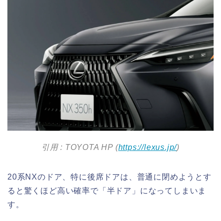
引用 : TOYOTA HP (
https://lexus.jp/
)
20系NXのドア、特に後席ドアは、普通に閉めようとす
ると驚くほど高い確率で「半ドア」になってしまいま
す。