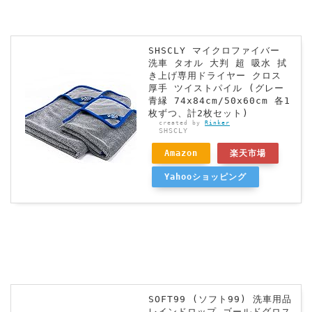
SHSCLY マイクロファイバー
洗車 タオル 大判 超 吸水 拭
き上げ専用ドライヤー クロス
厚手 ツイストパイル (グレー
青縁 74x84cm/50x60cm 各1
枚ずつ、計2枚セット)
created by
Rinker
SHSCLY
Amazon
楽天市場
Yahooショッピング
SOFT99 (ソフト99) 洗車用品
レインドロップ ゴールドグロス