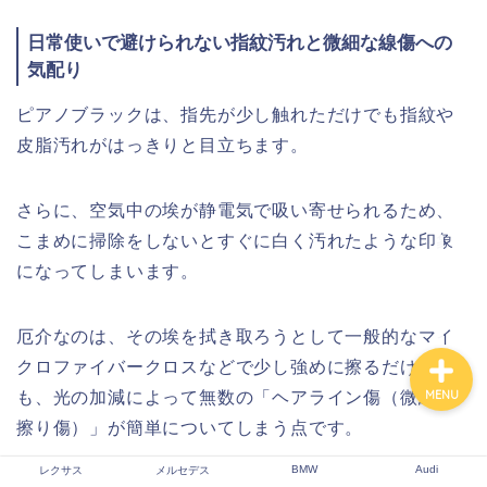
日常使いで避けられない指紋汚れと微細な線傷への
気配り
レクサス
ピアノブラックは、指先が少し触れただけでも指紋や
皮脂汚れがはっきりと目立ちます。
メルセデス
BMW
さらに、空気中の埃が静電気で吸い寄せられるため、
こまめに掃除をしないとすぐに白く汚れたような印象
Audi
になってしまいます。
厄介なのは、その埃を拭き取ろうとして一般的なマイ
クロファイバークロスなどで少し強めに擦るだけで
も、光の加減によって無数の「ヘアライン傷（微細な
MENU
擦り傷）」が簡単についてしまう点です。
BMW
Audi
レクサス
メルセデス