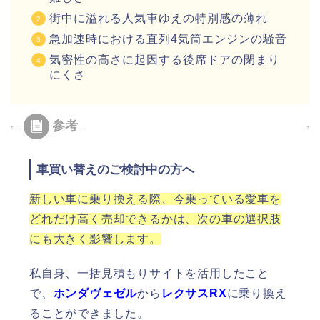
街中に溢れる人気車ゆえの特別感の薄れ
急加速時における直列4気筒エンジンの騒音
気密性の高さに起因する後席ドアの閉まり
にくさ
車買い替えのご検討中の方へ
新しい車に乗り換える際、今乗っている愛車を
どれだけ高く売却できるかは、次の車の選択肢
にも大きく影響します。
私自身、一括見積もりサイトを活用したこと
で、
ホンダヴェゼル
から
レクサスRX
に乗り換え
ることができました。