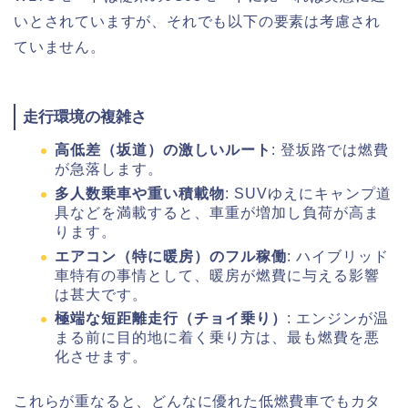
いとされていますが、それでも以下の要素は考慮され
ていません。
走行環境の複雑さ
高低差（坂道）の激しいルート
: 登坂路では燃費
が急落します。
多人数乗車や重い積載物
: SUVゆえにキャンプ道
具などを満載すると、車重が増加し負荷が高ま
ります。
エアコン（特に暖房）のフル稼働
: ハイブリッド
車特有の事情として、暖房が燃費に与える影響
は甚大です。
極端な短距離走行（チョイ乗り）
: エンジンが温
まる前に目的地に着く乗り方は、最も燃費を悪
化させます。
これらが重なると、どんなに優れた低燃費車でもカタ