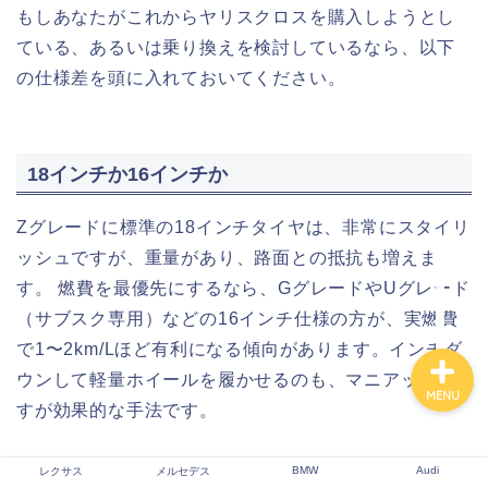
もしあなたがこれからヤリスクロスを購入しようとし
ている、あるいは乗り換えを検討しているなら、以下
の仕様差を頭に入れておいてください。
レクサス
メルセデス
18インチか16インチか
BMW
Zグレードに標準の18インチタイヤは、非常にスタイリ
ッシュですが、重量があり、路面との抵抗も増えま
Audi
す。 燃費を最優先にするなら、GグレードやUグレード
（サブスク専用）などの16インチ仕様の方が、実燃費
で1〜2km/Lほど有利になる傾向があります。インチダ
ウンして軽量ホイールを履かせるのも、マニアックで
MENU
すが効果的な手法です。
BMW
Audi
レクサス
メルセデス