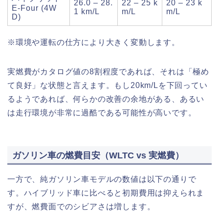
26.0 – 28.
22 – 25 k
20 – 23 k
E-Four (4W
1 km/L
m/L
m/L
D)
※環境や運転の仕方により大きく変動します。
実燃費がカタログ値の8割程度であれば、それは「極め
て良好」な状態と言えます。もし20km/Lを下回ってい
るようであれば、何らかの改善の余地がある、あるい
は走行環境が非常に過酷である可能性が高いです。
ガソリン車の燃費目安（WLTC vs 実燃費）
一方で、純ガソリン車モデルの数値は以下の通りで
す。ハイブリッド車に比べると初期費用は抑えられま
すが、燃費面でのシビアさは増します。