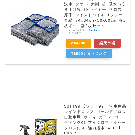
洗車 タオル 大判 超 吸水 拭
き上げ専用ドライヤー クロス
厚手 ツイストパイル (グレー
青縁 74x84cm/50x60cm 各1
枚ずつ、計2枚セット)
created by
Rinker
SHSCLY
Amazon
楽天市場
Yahooショッピング
SOFT99 (ソフト99) 洗車用品
レインドロップ ゴールドグロス
自動車用 ボディ ガラス コー
ティング剤 マイクロファイバー
クロス付き 強力撥水 400ml
00539