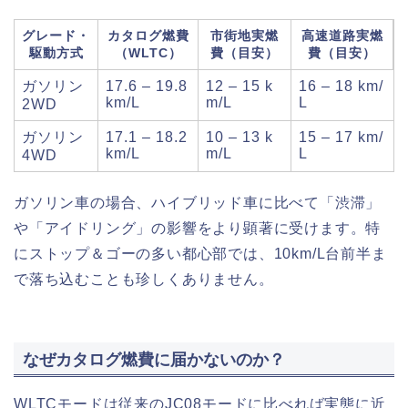
グレード・
カタログ燃費
市街地実燃
高速道路実燃
駆動方式
（WLTC）
費（目安）
費（目安）
ガソリン
17.6 – 19.8
12 – 15 k
16 – 18 km/
km/L
m/L
L
2WD
ガソリン
17.1 – 18.2
10 – 13 k
15 – 17 km/
km/L
m/L
L
4WD
ガソリン車の場合、ハイブリッド車に比べて「渋滞」
や「アイドリング」の影響をより顕著に受けます。特
にストップ＆ゴーの多い都心部では、10km/L台前半ま
で落ち込むことも珍しくありません。
なぜカタログ燃費に届かないのか？
WLTCモードは従来のJC08モードに比べれば実態に近