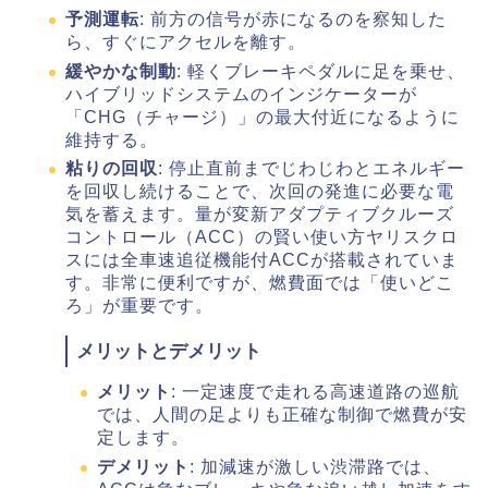
予測運転
: 前方の信号が赤になるのを察知した
ら、すぐにアクセルを離す。
緩やかな制動
: 軽くブレーキペダルに足を乗せ、
ハイブリッドシステムのインジケーターが
「CHG（チャージ）」の最大付近になるように
維持する。
粘りの回収
: 停止直前までじわじわとエネルギー
を回収し続けることで、次回の発進に必要な電
気を蓄えます。量が変新アダプティブクルーズ
コントロール（ACC）の賢い使い方ヤリスクロ
スには全車速追従機能付ACCが搭載されていま
す。非常に便利ですが、燃費面では「使いどこ
ろ」が重要です。
メリットとデメリット
メリット
: 一定速度で走れる高速道路の巡航
では、人間の足よりも正確な制御で燃費が安
定します。
デメリット
: 加減速が激しい渋滞路では、