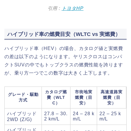
引用 :
トヨタHP
ハイブリッド車の燃費目安（WLTC vs 実燃費）
ハイブリッド車（HEV）の場合、カタログ値と実燃費
の差は以下のようになります。ヤリスクロスはコンパ
クトSUVの中でもトップクラスの燃費性能を誇ります
が、乗り方一つでこの数字は大きく上下します。
カタログ燃
市街地実
高速道路実
グレード・駆動
費（WLT
燃費（目
燃費（目
方式
C）
安）
安）
ハイブリッド
27.8 – 30.
24 – 28 k
22 – 25 k
2 km/L
m/L
m/L
2WD (Z/G)
ハイブリッド