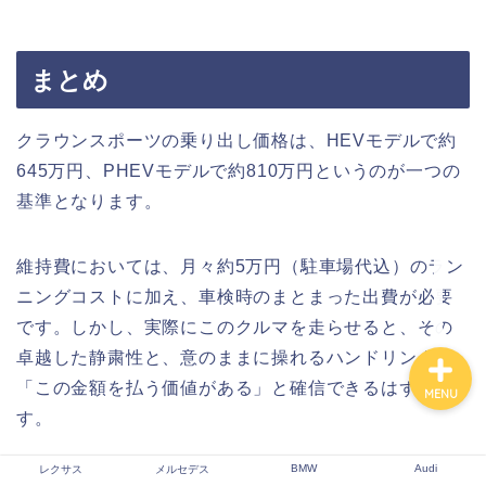
まとめ
レクサス
クラウンスポーツの乗り出し価格は、HEVモデルで約
メルセデス
645万円、PHEVモデルで約810万円というのが一つの
基準となります。
BMW
維持費においては、月々約5万円（駐車場代込）のラン
Audi
ニングコストに加え、車検時のまとまった出費が必要
です。しかし、実際にこのクルマを走らせると、その
卓越した静粛性と、意のままに操れるハンドリングに
「この金額を払う価値がある」と確信できるはずで
MENU
す。
BMW
Audi
レクサス
メルセデス
この記事が、あなたのクラウンスポーツ購入という大