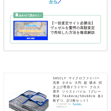
から
／
【一括査定サイト必勝法】
ヴェゼルを驚愕の高額査定
で売却した方法を徹底解説
SHSCLY マイクロファイバー
洗車 タオル 大判 超 吸水 拭
き上げ専用ドライヤー クロス
厚手 ツイストパイル (グレー
青縁 74x84cm/50x60cm 各1
枚ずつ、計2枚セット)
created by
Rinker
SHSCLY