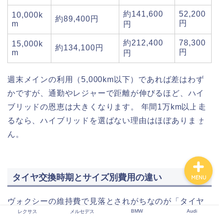
約141,600
52,200
10,000k
約89,400円
円
m
円
レクサス
約212,400
78,300
15,000k
約134,100円
円
m
円
メルセデス
週末メインの利用（5,000km以下）であれば差はわず
かですが、通勤やレジャーで距離が伸びるほど、ハイ
BMW
ブリッドの恩恵は大きくなります。 年間1万km以上走
るなら、ハイブリッドを選ばない理由はほぼありませ
Audi
ん。
タイヤ交換時期とサイズ別費用の違い
MENU
ヴォクシーの維持費で見落とされがちなのが「タイヤ
BMW
Audi
レクサス
メルセデス
代」です。 S-Zグレードは17インチ、S-Gグレードは