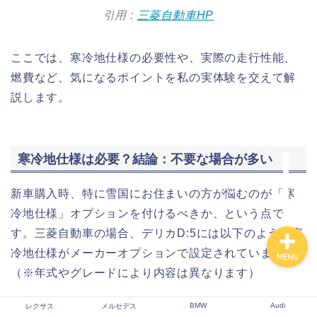
引用 :
三菱自動車HP
レクサス
ここでは、寒冷地仕様の必要性や、実際の走行性能、
燃費など、気になるポイントを私の実体験を交えて解
メルセデス
説します。
BMW
寒冷地仕様は必要？結論：不要な場合が多い
Audi
新車購入時、特に雪国にお住まいの方が悩むのが「寒
冷地仕様」オプションを付けるべきか、という点で
す。三菱自動車の場合、デリカD:5には以下のような寒
冷地仕様がメーカーオプションで設定されています。
MENU
（※年式やグレードにより内容は異なります）
BMW
Audi
レクサス
メルセデス
ホットプラスパッケージ