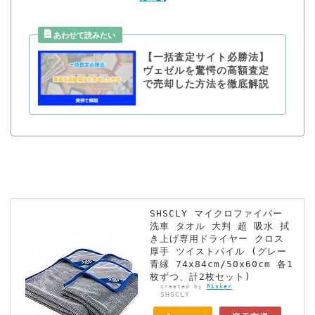
【一括査定サイト必勝法】
ヴェゼルを驚愕の高額査定
で売却した方法を徹底解説
SHSCLY マイクロファイバー
洗車 タオル 大判 超 吸水 拭
き上げ専用ドライヤー クロス
厚手 ツイストパイル (グレー
青縁 74x84cm/50x60cm 各1
枚ずつ、計2枚セット)
created by
Rinker
SHSCLY