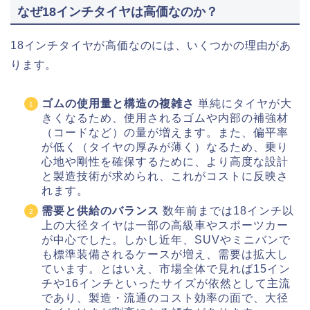
なぜ18インチタイヤは高価なのか？
18インチタイヤが高価なのには、いくつかの理由があ
ります。
ゴムの使用量と構造の複雑さ
単純にタイヤが大
きくなるため、使用されるゴムや内部の補強材
（コードなど）の量が増えます。また、偏平率
が低く（タイヤの厚みが薄く）なるため、乗り
心地や剛性を確保するために、より高度な設計
と製造技術が求められ、これがコストに反映さ
れます。
需要と供給のバランス
数年前までは18インチ以
上の大径タイヤは一部の高級車やスポーツカー
が中心でした。しかし近年、SUVやミニバンで
も標準装備されるケースが増え、需要は拡大し
ています。とはいえ、市場全体で見れば15イン
チや16インチといったサイズが依然として主流
であり、製造・流通のコスト効率の面で、大径