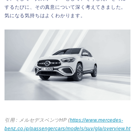
するたびに、その真意について深く考えてきました。
気になる気持ちはよくわかります。
引用 : メルセデスベンツHP (
https://www.mercedes-
benz.co.jp/passengercars/models/suv/gla/overview.ht