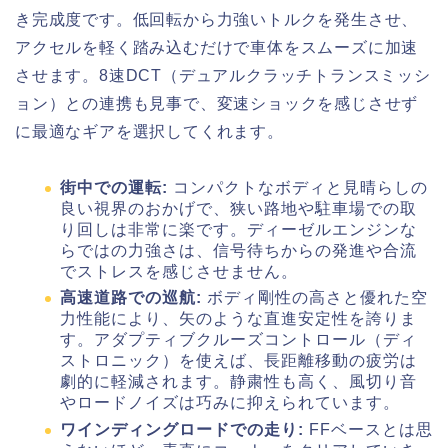
き完成度です。低回転から力強いトルクを発生させ、
アクセルを軽く踏み込むだけで車体をスムーズに加速
させます。8速DCT（デュアルクラッチトランスミッシ
ョン）との連携も見事で、変速ショックを感じさせず
に最適なギアを選択してくれます。
街中での運転:
コンパクトなボディと見晴らしの
良い視界のおかげで、狭い路地や駐車場での取
り回しは非常に楽です。ディーゼルエンジンな
らではの力強さは、信号待ちからの発進や合流
でストレスを感じさせません。
高速道路での巡航:
ボディ剛性の高さと優れた空
力性能により、矢のような直進安定性を誇りま
す。アダプティブクルーズコントロール（ディ
ストロニック）を使えば、長距離移動の疲労は
劇的に軽減されます。静粛性も高く、風切り音
やロードノイズは巧みに抑えられています。
ワインディングロードでの走り:
FFベースとは思