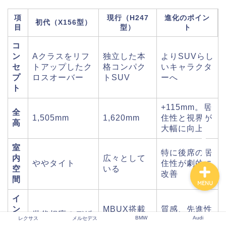
項
現行（H247
進化のポイン
初代（X156型）
目
型）
ト
レクサス
コ
ン
Aクラスをリフ
独立した本
よりSUVらし
セ
トアップしたク
格コンパク
いキャラクタ
メルセデス
プ
ロスオーバー
トSUV
ーへ
ト
BMW
+115mm。居
全
1,505mm
1,620mm
住性と視界が
高
Audi
大幅に向上
室
特に後席の居
内
広々として
ややタイト
住性が劇的に
空
いる
改善
間
MENU
イ
ン
MBUX搭載
質感、先進性
世代相応のデザ
BMW
Audi
テ
の先進的な
ともに大きく
レクサス
メルセデス
イン