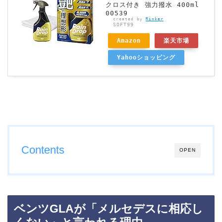
クロス付き 強力撥水 400ml
00539
created by
Rinker
SOFT99
Amazon
楽天市場
Yahooショッピング
Contents
OPEN
ベンツGLAが「メルセデスに相応し