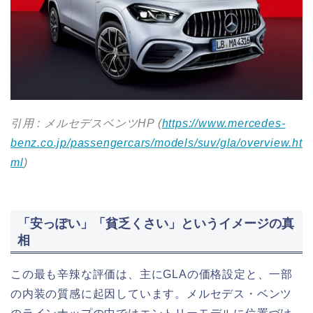
引用 : メルセデスベンツHP (
https://www.mercedes-
benz.co.jp/passengercars/models/suv/gla/overview.ht
ml
)
「安っぽい」「貧乏くさい」というイメージの真
相
この最も辛辣な評価は、主にGLAの価格設定と、一部
の内装の質感に起因しています。メルセデス・ベンツ