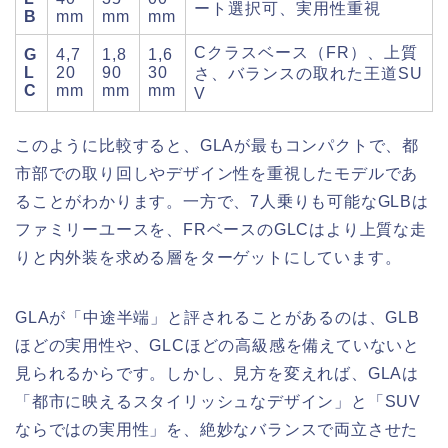
ート選択可、実用性重視
B
mm
mm
mm
Cクラスベース（FR）、上質
G
4,7
1,8
1,6
L
20
90
30
さ、バランスの取れた王道SU
C
mm
mm
mm
V
このように比較すると、GLAが最もコンパクトで、都
市部での取り回しやデザイン性を重視したモデルであ
ることがわかります。一方で、7人乗りも可能なGLBは
ファミリーユースを、FRベースのGLCはより上質な走
りと内外装を求める層をターゲットにしています。
GLAが「中途半端」と評されることがあるのは、GLB
ほどの実用性や、GLCほどの高級感を備えていないと
見られるからです。しかし、見方を変えれば、GLAは
「都市に映えるスタイリッシュなデザイン」と「SUV
ならではの実用性」を、絶妙なバランスで両立させた