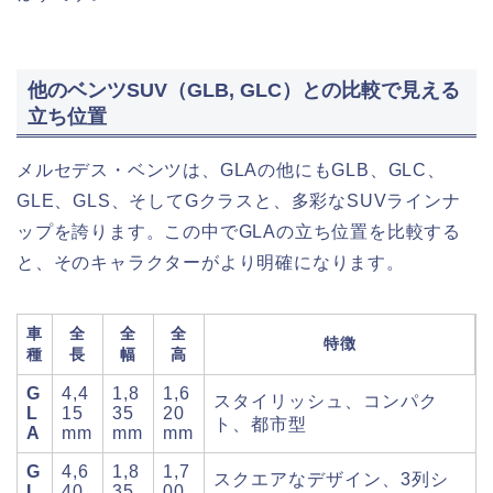
他のベンツSUV（GLB, GLC）との比較で見える
立ち位置
メルセデス・ベンツは、GLAの他にもGLB、GLC、
GLE、GLS、そしてGクラスと、多彩なSUVラインナ
ップを誇ります。この中でGLAの立ち位置を比較する
と、そのキャラクターがより明確になります。
車
全
全
全
特徴
種
長
幅
高
G
4,4
1,8
1,6
スタイリッシュ、コンパク
L
15
35
20
ト、都市型
A
mm
mm
mm
G
4,6
1,8
1,7
スクエアなデザイン、3列シ
L
40
35
00