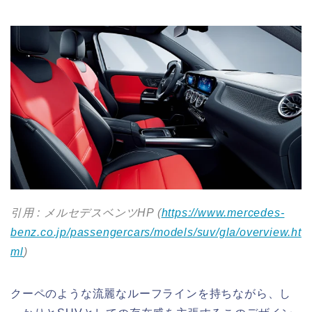
引用 : メルセデスベンツHP (
https://www.mercedes-
benz.co.jp/passengercars/models/suv/gla/overview.ht
ml
)
クーペのような流麗なルーフラインを持ちながら、し