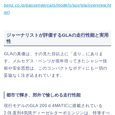
benz.co.jp/passengercars/models/suv/gla/overview.ht
ml
)
ジャーナリストが評価するGLAの走行性能と実用
性
GLAの真価は、その見た目以上に「走り」にありま
す。メルセデス・ベンツが長年培ってきたシャシー技
術や安全思想は、このコンパクトなボディにも一切の
妥協なく注ぎ込まれています。
都市で輝き、郊外で愉しめる走行性能
現行モデルのGLA 200 d 4MATICに搭載されている
2.0L直列4気筒ディーゼルターボエンジンは、特筆すべ