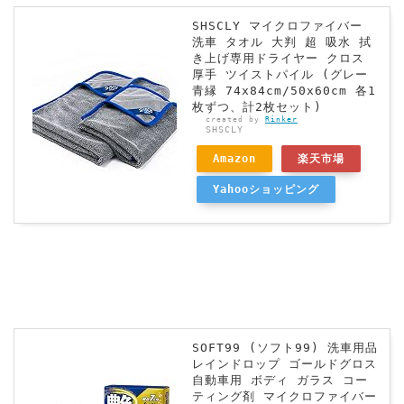
SHSCLY マイクロファイバー
洗車 タオル 大判 超 吸水 拭
き上げ専用ドライヤー クロス
厚手 ツイストパイル (グレー
青縁 74x84cm/50x60cm 各1
枚ずつ、計2枚セット)
created by
Rinker
SHSCLY
Amazon
楽天市場
Yahooショッピング
SOFT99 (ソフト99) 洗車用品
レインドロップ ゴールドグロス
自動車用 ボディ ガラス コー
ティング剤 マイクロファイバー