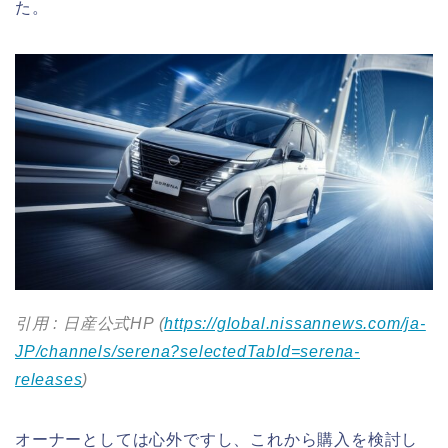
た。
引用 : 日産公式HP (
https://global.nissannews.com/ja-
JP/channels/serena?selectedTabId=serena-
releases
)
オーナーとしては心外ですし、これから購入を検討し