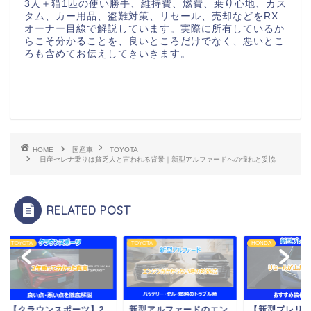
3人＋猫1匹の使い勝手、維持費、燃費、乗り心地、カス
タム、カー用品、盗難対策、リセール、売却などをRX
オーナー目線で解説しています。実際に所有しているか
らこそ分かることを、良いところだけでなく、悪いとこ
ろも含めてお伝えしてきいきます。
HOME
国産車
TOYOTA
日産セレナ乗りは貧乏人と言われる背景｜新型アルファードへの憧れと妥協
RELATED POST
OTA
TOYOTA
HONDA
クラウンスポーツ】2
新型アルファードのエン
【新型プレリュード