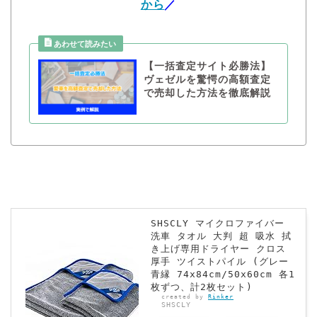
から
／
【一括査定サイト必勝法】
ヴェゼルを驚愕の高額査定
で売却した方法を徹底解説
SHSCLY マイクロファイバー
洗車 タオル 大判 超 吸水 拭
き上げ専用ドライヤー クロス
厚手 ツイストパイル (グレー
青縁 74x84cm/50x60cm 各1
枚ずつ、計2枚セット)
created by
Rinker
SHSCLY