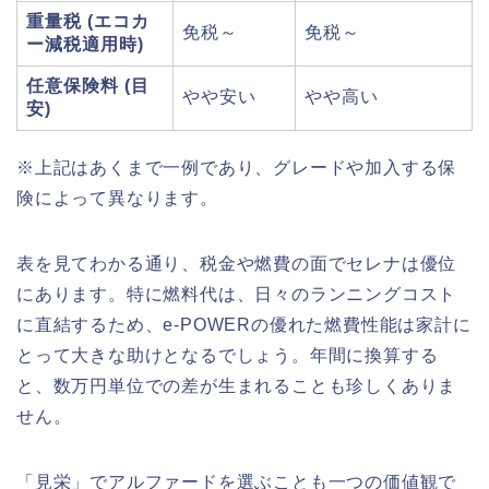
重量税 (エコカ
免税～
免税～
ー減税適用時)
任意保険料 (目
やや安い
やや高い
安)
※上記はあくまで一例であり、グレードや加入する保
険によって異なります。
表を見てわかる通り、税金や燃費の面でセレナは優位
にあります。特に燃料代は、日々のランニングコスト
に直結するため、e-POWERの優れた燃費性能は家計に
とって大きな助けとなるでしょう。年間に換算する
と、数万円単位での差が生まれることも珍しくありま
せん。
「見栄」でアルファードを選ぶことも一つの価値観で