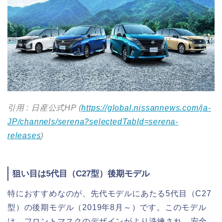
引用 : 日産公式HP (
https://global.nissannews.com/ja-
JP/channels/serena?selectedTabId=serena-
releases
)
狙い目は5代目（C27型）後期モデル
特におすすめなのが、先代モデルにあたる5代目（C27
型）の後期モデル（2019年8月～）です。このモデル
は、フロントマスクのデザインがより洗練され、安全