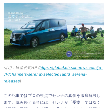
引用 : 日産公式HP (
https://global.nissannews.com/ja-
JP/channels/serena?selectedTabId=serena-
releases
)
この記事ではプロの視点でセレナの真価を徹底解説し
ます。読み終える頃には、セレナが「妥協」ではなく