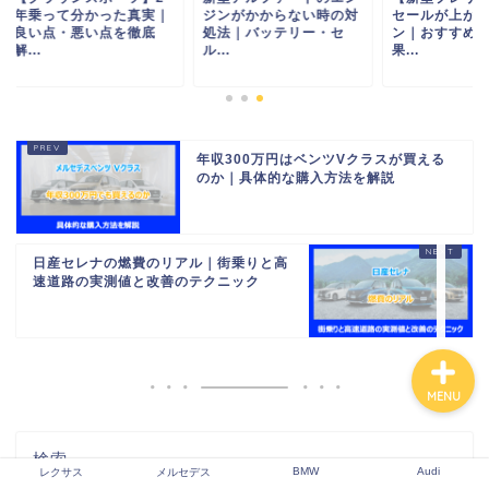
乗って分かった真実｜
ジンがかからない時の対
セールが上がるオプ
い点・悪い点を徹底
処法｜バッテリー・セ
ン｜おすすめ装備と
.
ル...
果...
レクサス
メルセデス
年収300万円はベンツVクラスが買える
のか｜具体的な購入方法を解説
BMW
日産セレナの燃費のリアル｜街乗りと高
Audi
速道路の実測値と改善のテクニック
MENU
検索
BMW
Audi
レクサス
メルセデス
検索