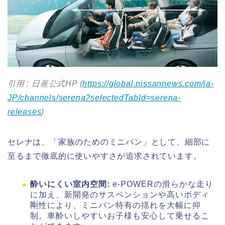
引用 : 日産公式HP (
https://global.nissannews.com/ja-
JP/channels/serena?selectedTabId=serena-
releases
)
セレナは、「家族のためのミニバン」として、細部に
至るまで徹底的に使いやすさが追求されています。
酔いにくい室内空間:
e-POWERの滑らかな走り
に加え、新開発のサスペンションや高いボディ
剛性により、ミニバン特有の揺れを大幅に抑
制。車酔いしやすいお子様も安心して乗せるこ