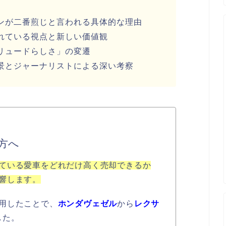
ンが二番煎じと言われる具体的な理由
れている視点と新しい価値観
リュードらしさ」の変遷
景とジャーナリストによる深い考察
方へ
ている愛車をどれだけ高く売却できるか
響します。
用したことで、
ホンダヴェゼル
から
レクサ
した。