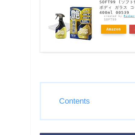
SOFT99 (ソ
ボディ ガラス 
400ml 00539
created by
Rinker
SOFT99
Amazon
Contents