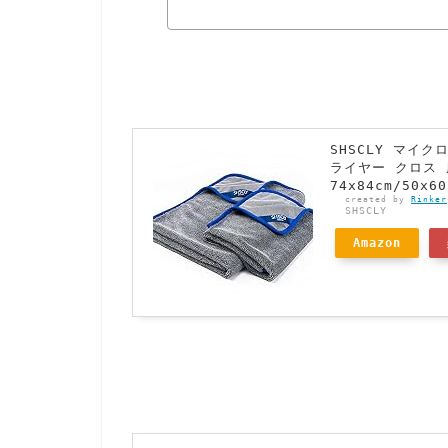
SHSCLY マイ
ライヤー クロス 
74x84cm/50x
created by
Rinker
SHSCLY
Amazon