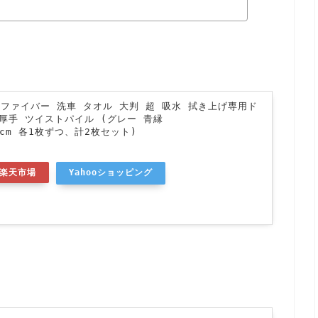
クロファイバー 洗車 タオル 大判 超 吸水 拭き上げ専用ド
厚手 ツイストパイル (グレー 青縁
60cm 各1枚ずつ、計2枚セット)
楽天市場
Yahooショッピング