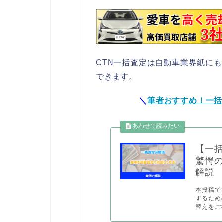
CTN一括査定は自動車業界紙に
できます。
＼
筆者おすすめ！一
【一
驚愕
解説
本投稿で
するため
替えをご