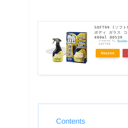
SOFT99 (ソ
ボディ ガラス 
400ml 00539
created by
Rinker
SOFT99
Amazon
Contents