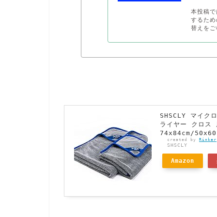
本投稿で
するため
替えをご
SHSCLY マイ
ライヤー クロス 
74x84cm/50x
created by
Rinker
SHSCLY
Amazon