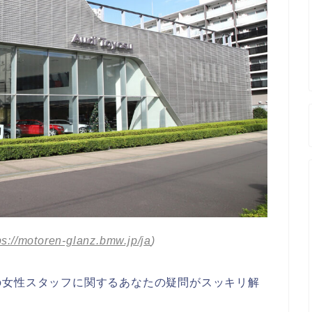
ps://motoren-glanz.bmw.jp/ja
)
の女性スタッフに関するあなたの疑問がスッキリ解