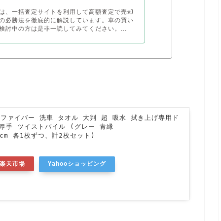
は、一括査定サイトを利用して高額査定で売却
の必勝法を徹底的に解説しています。車の買い
検討中の方は是非一読してみてください。...
クロファイバー 洗車 タオル 大判 超 吸水 拭き上げ専用ド
厚手 ツイストパイル (グレー 青縁
60cm 各1枚ずつ、計2枚セット)
楽天市場
Yahooショッピング