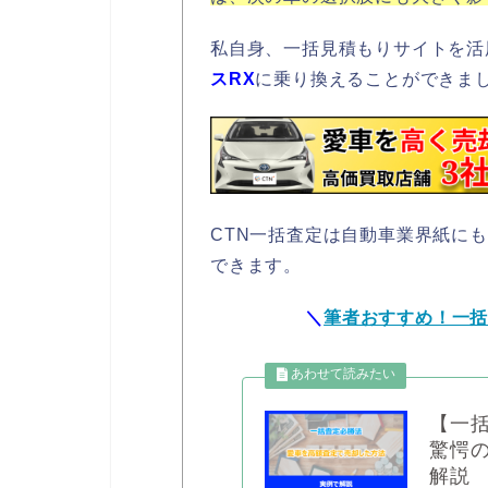
私自身、一括見積もりサイトを活
スRX
に乗り換えることができま
CTN一括査定は自動車業界紙に
できます。
＼
筆者おすすめ！一
【一
驚愕
解説