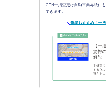
CTN一括査定は自動車業界紙に
できます。
＼
筆者おすすめ！一
【一
驚愕
解説
本投稿で
するため
替えをご