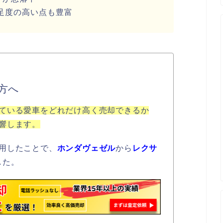
足度の高い点も豊富
方へ
ている愛車をどれだけ高く売却できるか
響します。
用したことで、
ホンダヴェゼル
から
レクサ
した。