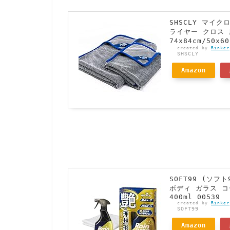
SHSCLY マイ
ライヤー クロス 
74x84cm/50x
created by
Rinker
SHSCLY
Amazon
SOFT99 (ソ
ボディ ガラス 
400ml 00539
created by
Rinker
SOFT99
Amazon