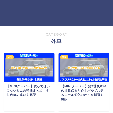
― CATEGORY ―
外車
MINI
MINI
【MINIクーパー】買ってはい
【MINIクーパー】第2世代R56
けないミニの特徴まとめ｜各
の注意点まとめ｜バルブステ
世代毎の違いを解説
ムシール劣化のオイル消費を
解説