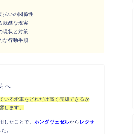
支払いの関係性
る残酷な現実
の現状と対策
的な行動手順
方へ
ている愛車をどれだけ高く売却できるか
響します。
用したことで、
ホンダヴェゼル
から
レクサ
した。