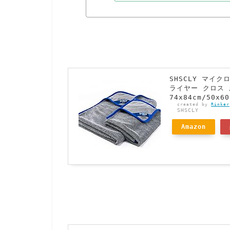
SHSCLY マイ
ライヤー クロス 
74x84cm/50x
created by
Rinker
SHSCLY
Amazon