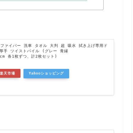
クロファイバー 洗車 タオル 大判 超 吸水 拭き上げ専用ド
厚手 ツイストパイル (グレー 青縁
60cm 各1枚ずつ、計2枚セット)
楽天市場
Yahooショッピング