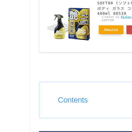
SOFT99 (ソ
ボディ ガラス 
400ml 00539
created by
Rinker
SOFT99
Amazon
Contents