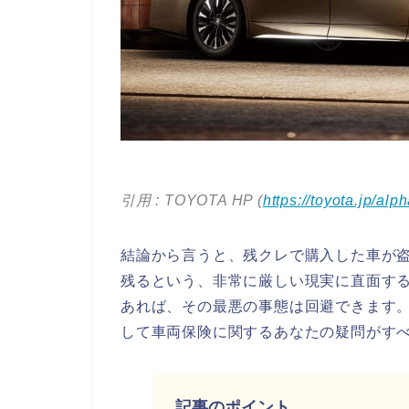
引用 : TOYOTA HP (
https://toyota.jp/alph
結論から言うと、残クレで購入した車が
残るという、非常に厳しい現実に直面す
あれば、その最悪の事態は回避できます
して車両保険に関するあなたの疑問がす
記事のポイント