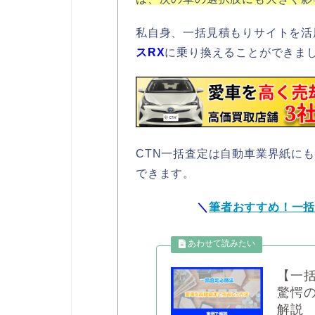
私自身、一括見積もりサイトを活
スRX
に乗り換えることができま
CTN一括査定は自動車業界紙に
できます。
＼
筆者おすすめ！一
【一
驚愕
解説