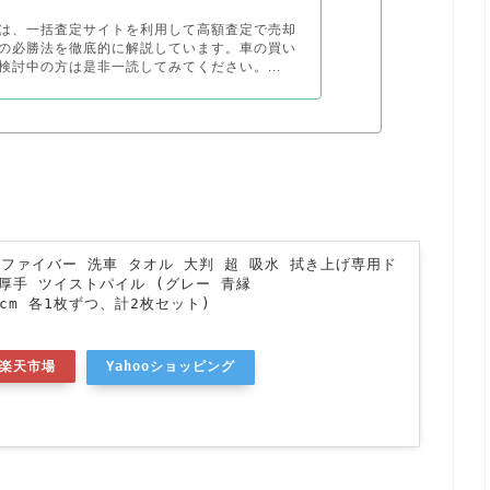
は、一括査定サイトを利用して高額査定で売却
の必勝法を徹底的に解説しています。車の買い
検討中の方は是非一読してみてください。...
クロファイバー 洗車 タオル 大判 超 吸水 拭き上げ専用ド
厚手 ツイストパイル (グレー 青縁
60cm 各1枚ずつ、計2枚セット)
楽天市場
Yahooショッピング