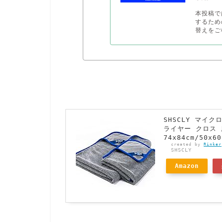
本投稿で
するため
替えをご
SHSCLY マイ
ライヤー クロス 
74x84cm/50x
created by
Rinker
SHSCLY
Amazon