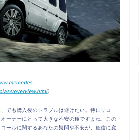
/www.mercedes-
class/overview.html
)
い、でも購入後のトラブルは避けたい。特にリコー
車オーナーにとって大きな不安の種ですよね。この
リコールに関するあなたの疑問や不安が、確信に変