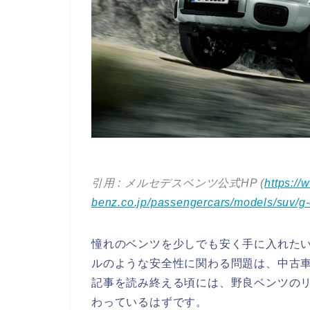
引用 : メルセデスベンツ公式HP (
https:/
benz.co.jp/passengercars/models/suv/g-
憧れのベンツを少しでも安く手に入れた
ルのような安全性に関わる問題は、中古
記事を読み終える頃には、野良ベンツの
わっているはずです。