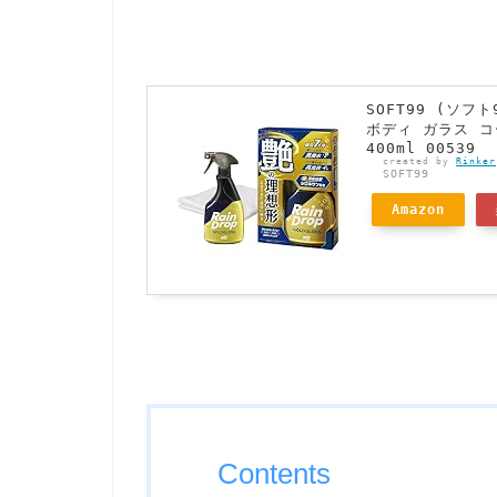
SOFT99 (ソ
ボディ ガラス 
400ml 00539
created by
Rinker
SOFT99
Amazon
Contents