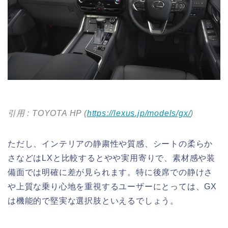
引用 : TOYOTA HP (
https://lexus.jp/models/gx/
)
ただし、インテリアの静粛性や質感、シートの柔らか
さなどはLXと比較するとやや実用寄りで、素材感や装
備面では明確に差が見られます。特に後席での静けさ
や上質な乗り心地を重視するユーザーにとっては、GX
は機能的で堅実な選択肢といえるでしょう。