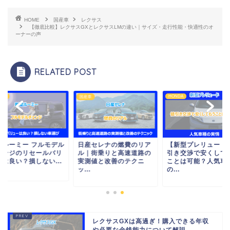
HOME
国産車
レクサス
【徹底比較】レクサスGXとレクサスLMの違い｜サイズ・走行性能・快適性のオ
ーナーの声
RELATED POST
OTA
HONDA
国産車
型ルーミー フルモデル
日産セレナの燃費のリア
【新型プレリュード
ェンジのリセールバリ
ル｜街乗りと高速道路の
引き交渉で安くして
ーは良い？損しない...
実測値と改善のテクニ
ことは可能？人気車
ッ...
の...
レクサスGXは高過ぎ！購入できる年収
や必要な金銭能力について解説