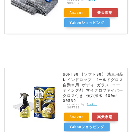
SHSCLY
Amazon
楽天市場
Yahooショッピング
SOFT99 (ソフト99) 洗車用品
レインドロップ ゴールドグロス
自動車用 ボディ ガラス コー
ティング剤 マイクロファイバー
クロス付き 強力撥水 400ml
00539
created by
Rinker
SOFT99
Amazon
楽天市場
Yahooショッピング