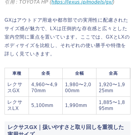
引用 : TOYOTA HP (
https://lexus.jp/models/gx/
)
GXはアウトドア用途や都市部での実用性に配慮された
サイズ感が魅力で、LXは圧倒的な存在感と広々とした
室内空間に重点を置いています。ここでは、GXとLXの
ボディサイズを比較し、それぞれの使い勝手や特徴を
詳しく見ていきます。
車種
全長
全幅
全高
レクサ
4,960〜4,9
1,980〜2,0
1,920〜1,9
スGX
70mm
00mm
25mm
レクサ
1,885〜1,8
5,100mm
1,990mm
スLX
95mm
レクサスGX｜扱いやすさと取り回しを重視した
実用サイズ