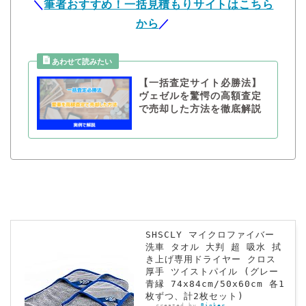
＼
筆者おすすめ！一括見積もりサイトはこちら
から
／
【一括査定サイト必勝法】
ヴェゼルを驚愕の高額査定
で売却した方法を徹底解説
SHSCLY マイクロファイバー
洗車 タオル 大判 超 吸水 拭
き上げ専用ドライヤー クロス
厚手 ツイストパイル (グレー
青縁 74x84cm/50x60cm 各1
枚ずつ、計2枚セット)
created by
Rinker